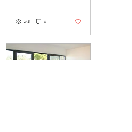
innovantes visant à
simplifier notre vie. Parmi
ces...
258
0
19 sept. 2023
∙
4
min
Difference entre du simple et