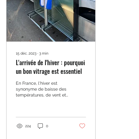
15 déc. 2023
∙
3
min
L'arrivée de l'hiver : pourquoi
un bon vitrage est essentiel
En France, l'hiver est
synonyme de baisse des
températures, de vent et
de pluie, voire même de
neige dans certaines
régions. Pour faire...
224
0