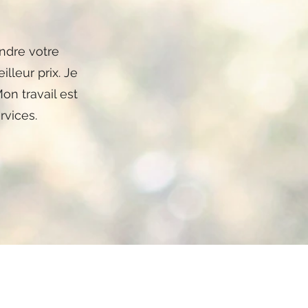
ndre votre
lleur prix. Je
on travail est
rvices.