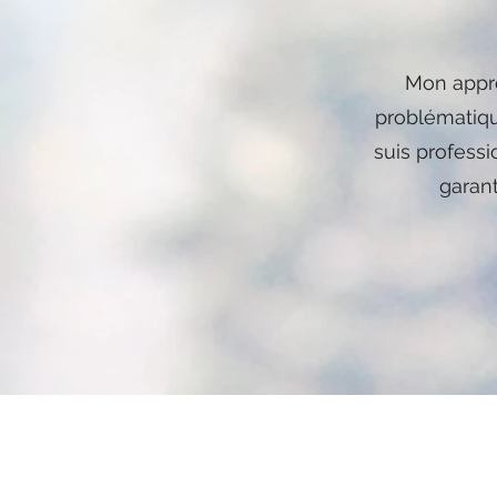
Mon appro
problématique
suis professi
garant