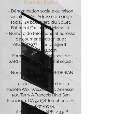
Mentions légales
- Dénomination sociale ou raison
sociale : VDF
- Adresse du siège
social : 25 boulevard du Collet,
Bâtiment G12, 13008 Marseille
- Numéro de téléphone et adresse
de courrier électronique :
0647887977
-
contact@vdf-
reparations.com
- Forme juridique de la société :
SARL
- Montant du capital social :
5000€
- Nom du directeur : DERDERIAN
Eric
- Le site est hébergé chez la
société Wix, Wix.com Inc. Adresse :
500 Terry A François Blvd San
Francisco, CA 94158 Téléphone :
+1
415-639-9034
.
- Activité : Code APE : 4332B